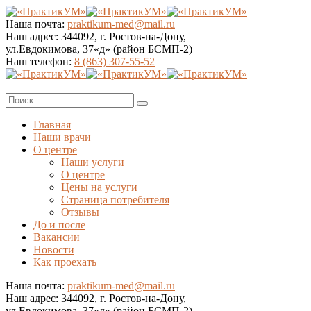
Наша почта:
praktikum-med@mail.ru
Наш адрес:
344092, г. Ростов-на-Дону,
ул.Евдокимова, 37«д» (район БСМП-2)
Наш телефон:
8 (863) 307-55-52
Главная
Наши врачи
О центре
Наши услуги
О центре
Цены на услуги
Страница потребителя
Отзывы
До и после
Вакансии
Новости
Как проехать
Наша почта:
praktikum-med@mail.ru
Наш адрес:
344092, г. Ростов-на-Дону,
ул.Евдокимова, 37«д» (район БСМП-2)