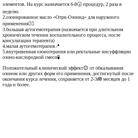
элементов. На курс назначается 6-8🕞 процедур, 2 раза в
неделю.
2.озонированное масло «Отри-Озонид» для наружного
применения🧘‍♀️
3.большая аутогемотерапия (назначается при длительном
хроническом течении воспалительного процесса, после
консультации терапевта)
4.малая аутогемотерапия📍
5.внутривенная озонотерапия или ректальные инсуффляции
озоно-кислородной смеси🧪
Положительный клинический эффект😊 от обкалывания
озоном или других форм его применения, достигнутый после
окончания курса лечения, сохраняется от 2-3🧰 месяцев до 1
года и более.