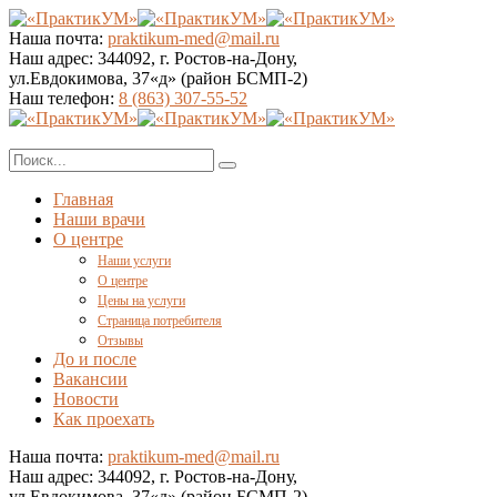
Наша почта:
praktikum-med@mail.ru
Наш адрес:
344092, г. Ростов-на-Дону,
ул.Евдокимова, 37«д» (район БСМП-2)
Наш телефон:
8 (863) 307-55-52
Главная
Наши врачи
О центре
Наши услуги
О центре
Цены на услуги
Страница потребителя
Отзывы
До и после
Вакансии
Новости
Как проехать
Наша почта:
praktikum-med@mail.ru
Наш адрес:
344092, г. Ростов-на-Дону,
ул.Евдокимова, 37«д» (район БСМП-2)