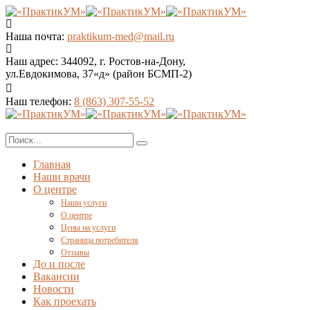
Наша почта:
praktikum-med@mail.ru
Наш адрес:
344092, г. Ростов-на-Дону,
ул.Евдокимова, 37«д» (район БСМП-2)
Наш телефон:
8 (863) 307-55-52
Главная
Наши врачи
О центре
Наши услуги
О центре
Цены на услуги
Страница потребителя
Отзывы
До и после
Вакансии
Новости
Как проехать