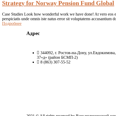
Strategy for Norway Pension Fund Global
Case Studies Look how wonderful work we have done! At vero eos et a
perspiciatis unde omnis iste natus error sit voluptatems accusantium 
Подробнее
Адрес
344092, г. Ростов-на-Дону, ул.Евдокимова,
37«д» (район БСМП-2)
8 (863) 307-55-52
2021
© All rights reserved by Ваш медицинский 