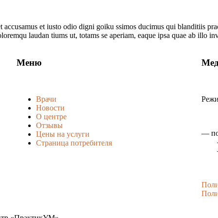
ccusamus et iusto odio digni goiku ssimos ducimus qui blanditiis prae
doloremqu laudan tiums ut, totams se aperiam, eaque ipsa quae ab illo i
Меню
Мед
Врачи
Режи
Новости
О центре
Отзывы
— по
Цены на услуги
— су
Страница потребителя
— в
Поли
Поли
центр «ПрактикУМ»