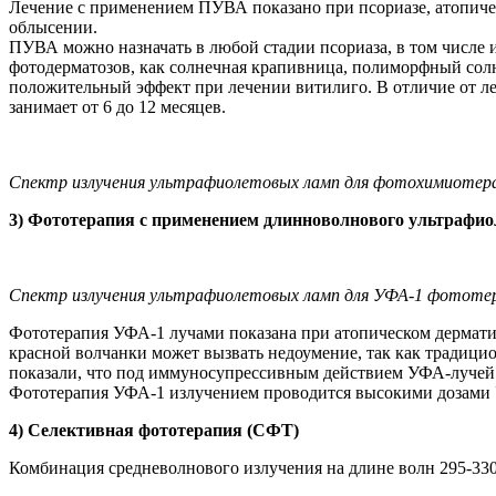
Лечение с применением ПУВА показано при псориазе, атопичес
облысении.
ПУВА можно назначать в любой стадии псориаза, в том числе 
фотодерматозов, как солнечная крапивница, полиморфный сол
положительный эффект при лечении витилиго. В отличие от ле
занимает от 6 до 12 месяцев.
Спектр излучения ультрафиолетовых ламп для фотохимиотер
3) Фототерапия с применением длинноволнового ультрафиол
Спектр излучения ультрафиолетовых ламп для УФА-1 фототер
Фототерапия УФА-1 лучами показана при атопическом дермати
красной волчанки может вызвать недоумение, так как традиц
показали, что под иммуносупрессивным действием УФА-лучей 
Фототерапия УФА-1 излучением проводится высокими дозами У
4) Селективная фототерапия (СФТ)
Комбинация средневолнового излучения на длине волн 295-33