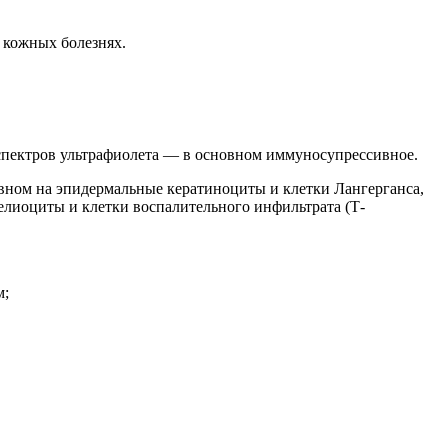
 кожных болезнях.
спектров ультрафиолета — в основном иммуносупрессивное.
ном на эпидермальные кератиноциты и клетки Лангерганса,
елиоциты и клетки воспалительного инфильтрата (Т-
м;