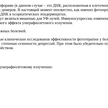
орами (в данном случае – это ДНК, расположенная в клеточном 
имеров. В настоящий момент неизвестно, как именно фотопрод
 ДНК в псориатических эпидермоцитах.
ут являться мишенью для УФ-лучей. Иммуносупрессия, изменение
кого эффекта ультрафиолетового излучения.
ожных болезней.
ые клинические исследования эффективности фототерапии у бол
 степенью сезонности депрессий. При этом было убедительно по
ойством.
 ультрафиолетовому излучению: