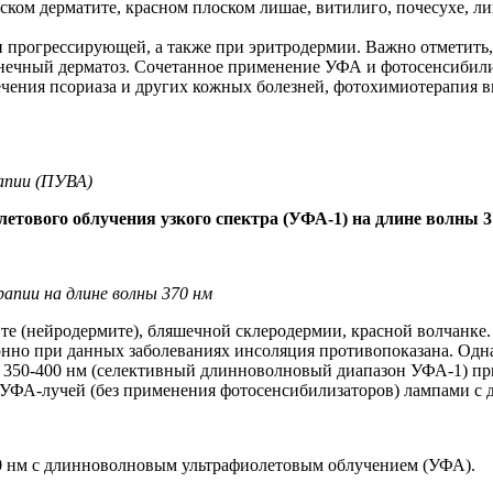
ком дерматите, красном плоском лишае, витилиго, почесухе, ли
и прогрессирующей, а также при эритродермии. Важно отметить,
нечный дерматоз. Сочетанное применение УФА и фотосенсибилиза
чения псориаза и других кожных болезней, фотохимиотерапия в
апии (ПУВА)
етового облучения узкого спектра (УФА-1) на длине волны 3
апии на длине волны 370 нм
те (нейродермите), бляшечной склеродермии, красной волчанке
ионно при данных заболеваниях инсоляция противопоказана. Од
350-400 нм (селективный длинноволновый диапазон УФА-1) при
ФА-лучей (без применения фотосенсибилизаторов) лампами с д
0 нм с длинноволновым ультрафиолетовым облучением (УФА).