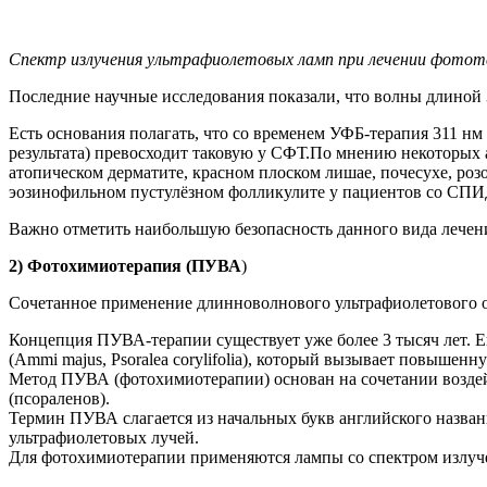
Спектр излучения ультрафиолетовых ламп при лечении фототе
Последние научные исследования показали, что волны длиной
Есть основания полагать, что со временем УФБ-терапия 311 нм
результата) превосходит таковую у СФТ.По мнению некоторых 
атопическом дерматите, красном плоском лишае, почесухе, роз
эозинофильном пустулёзном фолликулите у пациентов со СПИД
Важно отметить наибольшую безопасность данного вида лечени
2) Фотохимиотерапия (ПУВА
)
Сочетанное применение длинноволнового ультрафиолетового 
Концепция ПУВА-терапии существует уже более 3 тысяч лет. Е
(Ammi majus, Psoralea corylifolia), который вызывает повышенн
Метод ПУВА (фотохимиотерапии) основан на сочетании воздей
(псораленов).
Термин ПУВА слагается из начальных букв английского назван
ультрафиолетовых лучей.
Для фотохимиотерапии применяются лампы со спектром излуче