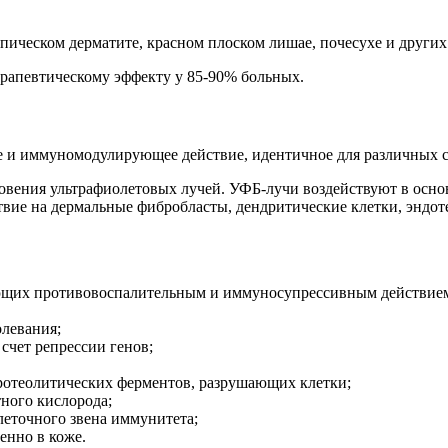
пическом дерматите, красном плоском лишае, почесухе и других
апевтическому эффекту у 85-90% больных.
е и иммуномодулирующее действие, идентичное для различных 
ения ультрафиолетовых лучей. УФБ-лучи воздействуют в основ
вие на дермальные фибробласты, дендритические клетки, эндот
ающих противовоспалительным и иммуносупрессивным действие
олевания;
счет репрессии генов;
ротеолитических ферментов, разрушающих клетки;
ного кислорода;
еточного звена иммунитета;
енно в коже.