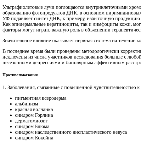
Ультрафиолетовые лучи поглощаются внутриклеточными хромоф
образованию фотопродуктов ДНК, в основном пиримидиновых д
УФ подавляет синтез ДНК, к примеру, избыточную продукцию
Как эпидермальные кератиноциты, так и лимфоциты кожи, мог
факторы могут играть важную роль в объяснении терапевтичес
Значительное влияние оказывает нервная система на течение к
В последнее время были проведены методологически корректн
исключены из числа участников исследования больные с любой
несезонными депрессиями и биполярным аффективным расстр
Противопоказания
1. Заболевания, связанные с повышенной чувствительностью к
пигментная ксеродерма
альбинизм
красная волчанка
синдром Горлина
дерматомиозит
синдром Блюма
синдром наследственного диспластического невуса
синдром Кокейна