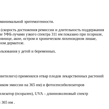
 минимальной эритемогенности.
ь (скорость достижения ремиссии и длительность поддержания
е УФБ-лучами узкого спектра 311 нм показано при псориазе,
пивнице, акне, остром и хроническом лихеноидном лишае,
ом дерматозе.
льзования у детей и беременных.
 витилиго) применялся отвар плодов лекарственных растений
иком эмиссии на 365 нм) и фотосенсибилизаторов
билизатор (псорален), UVA – длинноволновый спектр
365 нм .