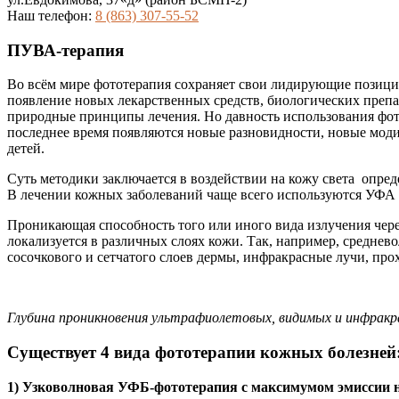
Наш телефон:
8 (863) 307-55-52
ПУВА-терапия
Во всём мире фототерапия сохраняет свои лидирующие позиции
появление новых лекарственных средств, биологических препар
природные принципы лечения. Но давность использования фотот
последнее время появляются новые разновидности, новые мо
детей.
Суть методики заключается в воздействии на кожу света опре
В лечении кожных заболеваний чаще всего используются УФА 
Проникающая способность того или иного вида излучения чере
локализуется в различных слоях кожи. Так, например, средне
сосочкового и сетчатого слоев дермы, инфракрасные лучи, про
Глубина проникновения ультрафиолетовых, видимых и инфракра
Существует 4 вида фототерапии кожных болезней
1) Узковолновая УФБ-фототерапия с максимумом эмиссии н