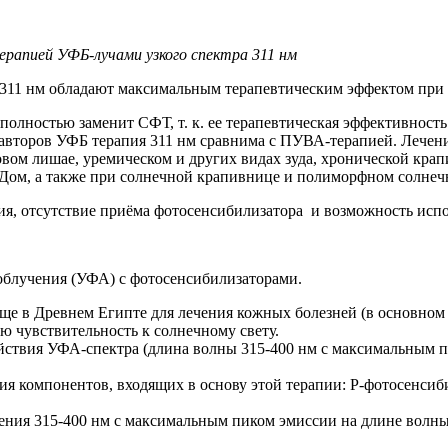
рапией УФБ-лучами узкого спектра 311 нм
 311 нм обладают максимальным терапевтическим эффектом при
 полностью заменит СФТ, т. к. ее терапевтическая эффективност
авторов УФБ терапия 311 нм сравнима с ПУВА-терапией. Лечени
овом лишае, уремическом и других видах зуда, хронической кра
ом, а также при солнечной крапивнице и полиморфном солнечн
я, отсутствие приёма фотосенсибилизатора и возможность испо
облучения (УФА) с фотосенсибилизаторами.
ще в Древнем Египте для лечения кожных болезней (в основном
ую чувствительность к солнечному свету.
ствия УФА-спектра (длина волны 315-400 нм с максимальным п
ия компонентов, входящих в основу этой терапии: Р-фотосенси
ния 315-400 нм с максимальным пиком эмиссии на длине волны 