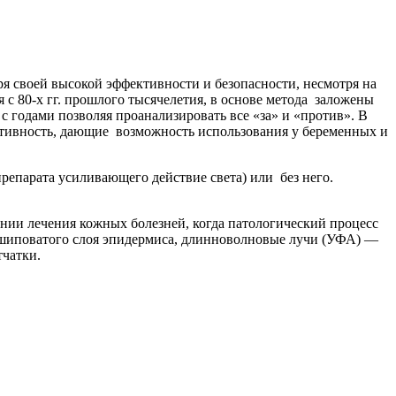
я своей высокой эффективности и безопасности, несмотря на
 с 80-х гг. прошлого тысячелетия, в основе метода заложены
 годами позволяя проанализировать все «за» и «против». В
тивность, дающие возможность использования у беременных и
репарата усиливающего действие света) или без него.
ении лечения кожных болезней, когда патологический процесс
т шиповатого слоя эпидермиса, длинноволновые лучи (УФА) —
тчатки.