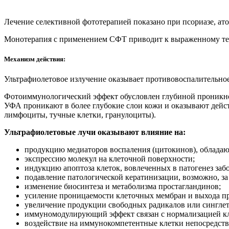
Лечение селективной фототерапией показано при псориазе, ато
Монотерапия с применением СФТ приводит к выраженному тер
Механизм действия:
Ультрафиолетовое излучение оказывает противовоспалительно
Фотоиммунологический эффект обусловлен глубиной проникнов
УФА проникают в более глубокие слои кожи и оказывают дейст
лимфоциты, тучные клетки, гранулоциты).
Ультрафиолетовые лучи оказывают влияние на:
продукцию медиаторов воспаления (цитокинов), облад
экспрессию молекул на клеточной поверхности;
индукцию апоптоза клеток, вовлеченных в патогенез заб
подавление патологической кератинизации, возможно, за 
изменение биосинтеза и метаболизма простагландинов;
усиление проницаемости клеточных мембран и выхода п
увеличение продукции свободных радикалов или синглет
иммуномодулирующий эффект связан с нормализацией кл
воздействие на иммунокомпетентные клетки непосредств