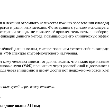
 в лечении огромного количества кожных заболеваний благодар
атов и различных методик. Фототерапия с успехом используется
ерапии отнюдь не снижает её привлекательность, а наоборот, с
дификации данного метода, повышающие его клиническую эффек
делённой длины волны, с использованием фотосенсибилизатора(п
и УФБ спектры ультрафиолетового излучения.
з кожу человека зависит от длины волны, что важно при назнач
волновые лучи (УФБ) проникают через роговой слой и достигаю
ходя через эпидермис и дерму, достигают подкожно-жировой кле
сных лучей через кожу человека.
:
а длине волны 311 нм;