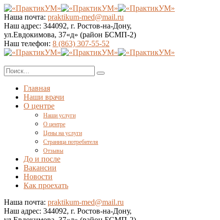
Наша почта:
praktikum-med@mail.ru
Наш адрес:
344092, г. Ростов-на-Дону,
ул.Евдокимова, 37«д» (район БСМП-2)
Наш телефон:
8 (863) 307-55-52
Главная
Наши врачи
О центре
Наши услуги
О центре
Цены на услуги
Страница потребителя
Отзывы
До и после
Вакансии
Новости
Как проехать
Наша почта:
praktikum-med@mail.ru
Наш адрес:
344092, г. Ростов-на-Дону,
ул.Евдокимова, 37«д» (район БСМП-2)