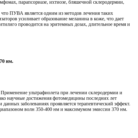
мфомах, парапсориазе, ихтиозе, бляшечной склеродермии,
 что ПУВА является одним из методов лечения таких
торов усиливает образование меланина в коже, что дает
итилиго проводится на эритемных дозах, длительное время и
70 нм.
. Применение ультрафиолета при лечении склеродермии и
нако научные достижения фотомедицины последних лет
 данных заболеваниях проявляется терапевтический эффект.
иапазоном волн 350-400 нм и максимумом эмиссии 370 нм.