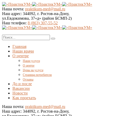
Наша почта:
praktikum-med@mail.ru
Наш адрес:
344092, г. Ростов-на-Дону,
ул.Евдокимова, 37«д» (район БСМП-2)
Наш телефон:
8 (863) 307-55-52
Главная
Наши врачи
О центре
Наши услуги
О центре
Цены на услуги
Страница потребителя
Отзывы
До и после
Вакансии
Новости
Как проехать
Наша почта:
praktikum-med@mail.ru
Наш адрес:
344092, г. Ростов-на-Дону,
ул.Евдокимова, 37«д» (район БСМП-2)