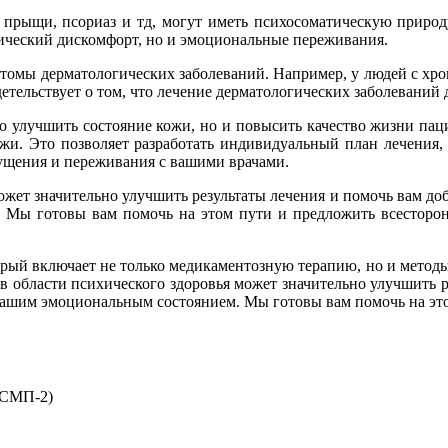
, прыщи, псориаз и тд, могут иметь психосоматическую приро
зический дискомфорт, но и эмоциональные переживания.
птомы дерматологических заболеваний. Например, у людей с хр
етельствует о том, что лечение дерматологических заболеваний
о улучшить состояние кожи, но и повысить качество жизни паци
ожи. Это позволяет разработать индивидуальный план лечения,
щущения и переживания с вашими врачами.
ожет значительно улучшить результаты лечения и помочь вам доб
 Мы готовы вам помочь на этом пути и предложить всесторон
орый включает не только медикаментозную терапию, но и метод
 области психического здоровья может значительно улучшить р
 вашим эмоциональным состоянием. Мы готовы вам помочь на эт
 БСМП-2)